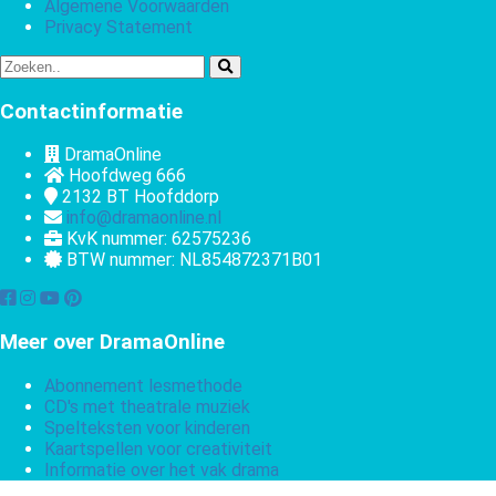
Algemene Voorwaarden
Privacy Statement
Contactinformatie
DramaOnline
Hoofdweg 666
2132 BT
Hoofddorp
info@dramaonline.nl
KvK nummer: 62575236
BTW nummer: NL854872371B01
Meer over DramaOnline
Abonnement lesmethode
CD's met theatrale muziek
Spelteksten voor kinderen
Kaartspellen voor creativiteit
Informatie over het vak drama