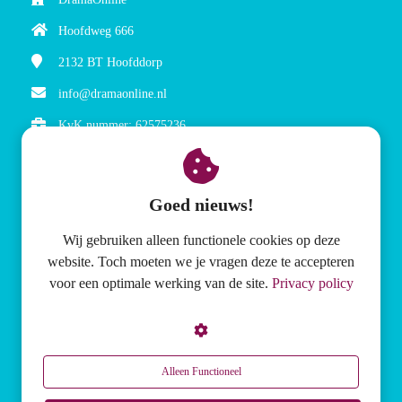
Hoofdweg 666
2132 BT
Hoofddorp
info@dramaonline.nl
KvK nummer: 62575236
BTW nummer: NL854872371B01
Goed nieuws!
Wij gebruiken alleen functionele cookies op deze
website. Toch moeten we je vragen deze te accepteren
Meer over DramaOnline
voor een optimale werking van de site.
Privacy policy
Abonnement lesmethode
CD's met theatrale muziek
Spelteksten voor kinderen
Alleen Functioneel
Kaartspellen voor creativiteit