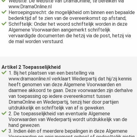
Website: De website van DramaOnline, te bereiken via
 op de
www.DramaOnline.nl
Herroepingsrecht: de mogelijkheid om binnen een bepaalde
e. Hierdoor
bedenktijd af te zien van de overeenkomst op afstand;
 website-
Schriftelijk: Onder het woord schriftelijk worden in deze
ren
Algemene Voorwaarden aangemerkt schriftelijk
nte
vervaardigde documenten die hetzij via de post, hetzij via
de mail worden verstuurd.
enties
gebaseerd
 gedrag van
ezoeker.
Artikel 2 Toepasselijkheid
1. Bij het plaatsen van een bestelling via
www.dramaonline.nl verklaart Wederpartij dat hij/zij kennis
heeft genomen van deze Algemene Voorwaarden en
uren
daarmee akkoord te gaan. Deze voorwaarden zijn derhalve
van toepassing op iedere overeenkomst tussen
DramaOnline en Wederpartij, tenzij hier door partijen
uitdrukkelijk en schriftelijk van af is geweken.
2. De toepasselijkheid van eventuele Algemene
Voorwaarden van Wederpartij wordt uitdrukkelijk van de
hand gewezen.
3. Indien één of meerdere bepalingen in deze Algemene
Voorwaarden op enig moment geheel of gedeeltelijk nietig