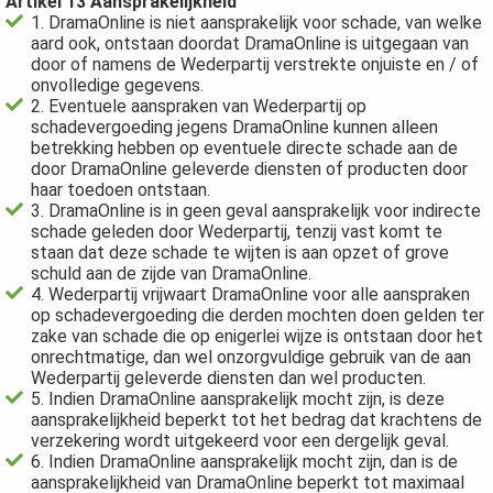
Artikel 13 Aansprakelijkheid
1. DramaOnline is niet aansprakelijk voor schade, van welke
aard ook, ontstaan doordat DramaOnline is uitgegaan van
door of namens de Wederpartij verstrekte onjuiste en / of
onvolledige gegevens.
2. Eventuele aanspraken van Wederpartij op
schadevergoeding jegens DramaOnline kunnen alleen
betrekking hebben op eventuele directe schade aan de
door DramaOnline geleverde diensten of producten door
haar toedoen ontstaan.
3. DramaOnline is in geen geval aansprakelijk voor indirecte
schade geleden door Wederpartij, tenzij vast komt te
staan dat deze schade te wijten is aan opzet of grove
schuld aan de zijde van DramaOnline.
4. Wederpartij vrijwaart DramaOnline voor alle aanspraken
op schadevergoeding die derden mochten doen gelden ter
zake van schade die op enigerlei wijze is ontstaan door het
onrechtmatige, dan wel onzorgvuldige gebruik van de aan
Wederpartij geleverde diensten dan wel producten.
5. Indien DramaOnline aansprakelijk mocht zijn, is deze
aansprakelijkheid beperkt tot het bedrag dat krachtens de
verzekering wordt uitgekeerd voor een dergelijk geval.
6. Indien DramaOnline aansprakelijk mocht zijn, dan is de
aansprakelijkheid van DramaOnline beperkt tot maximaal