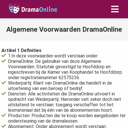
Algemene Voorwaarden DramaOnline
ngen
 policy
Artikel 1 Definities
1.In deze voorwaarden wordt verstaan onder:
DramaOnline: De gebruiker van deze Algemene
Voorwaarden. Statutair gevestigd te Hoofddorp en
oneel
ingeschreven bij de Kamer van Koophandel te Hoofddorp
onele
onder registratienummer 62575236.
s zijn
Wederpartij: Klant van DramaOnline die handelt in de
uitoefening van een beroep of bedrijf.
kelijk om
Diensten: Alle activiteiten die DramaOnline uitvoert in
bsite te
opdracht van Wederpartij. Hieronder valt zeker doch niet
ken. Ze
uitsluitend te verstaan: toegang verschaffen tot het
lesmateriaal dat bij één van de abonnementen hoort.
 gebruikt
Producten: Producten die te koop worden aangeboden ter
asisfuncties
ondersteuning van de dramalessen.
der deze
Abonnement: Onder abonnement wordt verstaan: