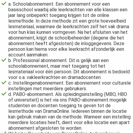
s kan de
a. Schoolabonnement. Een abonnement voor een
basisschool waarbij alle leerkrachten van alle klassen een
e niet
jaar lang onbeperkt toegang krijgen tot de online
oneren.
lesmethode. In deze methode zit een grote hoeveelheid
lesmateriaal, waarmee de leerkrachten zelf het vak drama
ieken
voor hun klas kunnen vormgeven. Na het afsluiten van het
abonnement, krijgt de schoolbeheerder (degene die het
ische
abonnement heeft afgesloten) de inloggegevens. Deze
s worden
persoon kan hierna voor elke leerkracht afzonderlijk een
kt om
account aanmaken.
em
b. Professional abonnement. Dit is gelijk aan een
schoolabonnement, maar met toegang tot het
tie te
lesmateriaal voor één persoon. Dit abonnement is bedoeld
elen over
voor o.a. vakleerkrachten en dramadocenten.
drag van
c. Instellingenabonnement. Een abonnement voor culturele
zoeker op
instellingen met meerdere gebruikers.
d. PABO-abonnement. Als opleidingsinstelling (MBO, HBO
site.
of universiteit) is het via ons PABO-abonnement mogelijk
studenten en docenten toegang te geven tot de
ing
lesmethode van DramaOnline. Iedereen binnen de locatie
kan gebruik maken van de methode. Wanneer een instelling
ingcookies
meerdere locaties heeft, dient voor elke locatie een apart
 gebruikt
abonnement afgesloten te worden.
oekers te