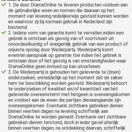
1. De door DramaOnline te leveren producten voldoen aan
de gebruikelijke eisen en normen die daaraan op het
moment van levering redelijkerwijs gesteld kunnen worden
en waarvoor zij bij normaal gebruik in Nederland zijn
bestemd.
2. Iedere vorm van garantie komt te vervallen indien een
gebrek is ontstaan als gevolg van of voortvloeit uit
onoordeelkundig of oneigenlijk gebruik van een product of
onjuiste opslag door Wederpartij. Wederpartij komt
evenmin aanspraak op garantie toe indien het gebrek is
ontstaan door of het gevolg is van omstandigheden waar
DramaOnline geen invloed op kan uitoefenen.
3. De Wederpartij is gehouden het geleverde te (doen)
onderzoeken, onmiddellijk op het moment dat de zaken
hem ter beschikking worden gesteld. Wederpartij behoort
te onderzoeken of kwaliteit en/of kwantiteit van het
geleverde overeenstemt met hetgeen is overeengekomen
en voldoet aan de eisen die partijen dienaangaande zijn
overeengekomen. Eventuele zichtbare gebreken dienen
binnen veertien dagen na levering schriftelijk aan
DramaOnline te worden gemeld. Eventuele niet zichtbare
gebreken dienen terstond, doch in ieder geval uiterlijk
binnen veertien dagen, na ontdekking daarvan, schriftelijk