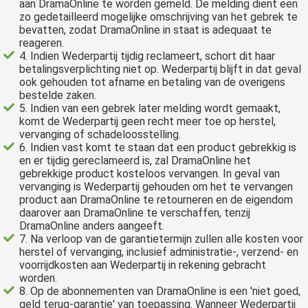
aan DramaOnline te worden gemeld. De melding dient een
zo gedetailleerd mogelijke omschrijving van het gebrek te
bevatten, zodat DramaOnline in staat is adequaat te
reageren.
4. Indien Wederpartij tijdig reclameert, schort dit haar
betalingsverplichting niet op. Wederpartij blijft in dat geval
ook gehouden tot afname en betaling van de overigens
bestelde zaken.
5. Indien van een gebrek later melding wordt gemaakt,
komt de Wederpartij geen recht meer toe op herstel,
vervanging of schadeloosstelling.
6. Indien vast komt te staan dat een product gebrekkig is
en er tijdig gereclameerd is, zal DramaOnline het
gebrekkige product kosteloos vervangen. In geval van
vervanging is Wederpartij gehouden om het te vervangen
product aan DramaOnline te retourneren en de eigendom
daarover aan DramaOnline te verschaffen, tenzij
DramaOnline anders aangeeft.
7. Na verloop van de garantietermijn zullen alle kosten voor
herstel of vervanging, inclusief administratie-, verzend- en
voorrijdkosten aan Wederpartij in rekening gebracht
worden.
8. Op de abonnementen van DramaOnline is een 'niet goed,
geld terug-garantie' van toepassing. Wanneer Wederpartij