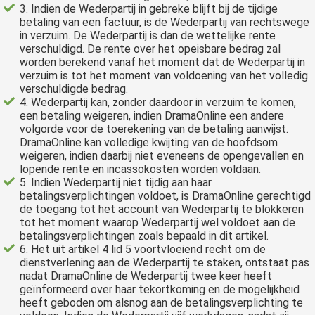
3. Indien de Wederpartij in gebreke blijft bij de tijdige
betaling van een factuur, is de Wederpartij van rechtswege
in verzuim. De Wederpartij is dan de wettelijke rente
verschuldigd. De rente over het opeisbare bedrag zal
worden berekend vanaf het moment dat de Wederpartij in
verzuim is tot het moment van voldoening van het volledig
verschuldigde bedrag.
4. Wederpartij kan, zonder daardoor in verzuim te komen,
een betaling weigeren, indien DramaOnline een andere
volgorde voor de toerekening van de betaling aanwijst.
DramaOnline kan volledige kwijting van de hoofdsom
weigeren, indien daarbij niet eveneens de opengevallen en
lopende rente en incassokosten worden voldaan.
5. Indien Wederpartij niet tijdig aan haar
betalingsverplichtingen voldoet, is DramaOnline gerechtigd
de toegang tot het account van Wederpartij te blokkeren
tot het moment waarop Wederpartij wel voldoet aan de
betalingsverplichtingen zoals bepaald in dit artikel.
6. Het uit artikel 4 lid 5 voortvloeiend recht om de
dienstverlening aan de Wederpartij te staken, ontstaat pas
nadat DramaOnline de Wederpartij twee keer heeft
geïnformeerd over haar tekortkoming en de mogelijkheid
heeft geboden om alsnog aan de betalingsverplichting te