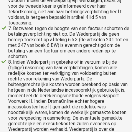
voldoen. Indien de Wederpartij vijf werkdagen, nadat zij
voor de tweede keer is geïnformeerd over haar
tekortkoming, niet aan haar betalingsverplichting heeft
voldaan, is hetgeen bepaald in artikel 4 lid 5 van
toepassing.
7. Bezwaren tegen de hoogte van een factuur schorten de
betalingsverplichting niet op. De Wederpartij die geen
beroep toekomt op afdeling 6.5.3 (de artikelen 231 tot en
met 247 van boek 6 BW) is evenmin gerechtigd om de
betaling van een factuur om een andere reden op te
schorten.
8. Indien Wederpartij in gebreke of in verzuim is bij de
(tijdige) nakoming van haar verplichtingen, komen alle
redelijke kosten ter verkrijging van voldoening buiten
rechte voor rekening van Wederpartij. De
buitengerechtelijke kosten worden berekend op basis van
hetgeen in de Nederlandse incassopraktijk gebruikelijk is,
momenteel de berekeningsmethode volgens Rapport
Voorwerk II. Indien DramaOnline echter hogere
incassokosten heeft gemaakt die redelijkerwijs
noodzakelijk waren, komen de werkelijk gemaakte kosten
voor vergoeding in aanmerking. De eventuele gemaakte
gerechtelijke en executiekosten zullen eveneens op
Wederpartij worden verhaald. Wederpartij is over de