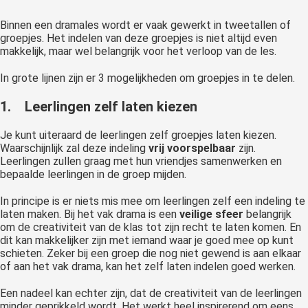
 op de
Binnen een dramales wordt er vaak gewerkt in tweetallen of
e. Hierdoor
groepjes. Het indelen van deze groepjes is niet altijd even
 website-
makkelijk, maar wel belangrijk voor het verloop van de les.
ren
In grote lijnen zijn er 3 mogelijkheden om groepjes in te delen.
nte
enties
1. Leerlingen zelf laten kiezen
gebaseerd
 gedrag van
Je kunt uiteraard de leerlingen zelf groepjes laten kiezen.
ezoeker.
Waarschijnlijk zal deze indeling
vrij voorspelbaar
zijn.
Leerlingen zullen graag met hun vriendjes samenwerken en
bepaalde leerlingen in de groep mijden.
uren
In principe is er niets mis mee om leerlingen zelf een indeling te
laten maken. Bij het vak drama is een
veilige sfeer
belangrijk
om de creativiteit van de klas tot zijn recht te laten komen. En
dit kan makkelijker zijn met iemand waar je goed mee op kunt
schieten. Zeker bij een groep die nog niet gewend is aan elkaar
of aan het vak drama, kan het zelf laten indelen goed werken.
Een nadeel kan echter zijn, dat de creativiteit van de leerlingen
minder geprikkeld wordt. Het werkt heel inspirerend om eens