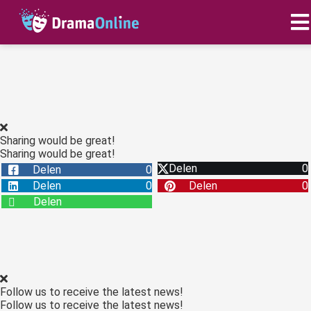
ngen
 policy
Sharing would be great!
Sharing would be great!
oneel
Delen
0
Delen
0
onele
Delen
0
Delen
0
s zijn
Delen
kelijk om
bsite te
ken. Ze
 gebruikt
asisfuncties
Follow us to receive the latest news!
der deze
Follow us to receive the latest news!