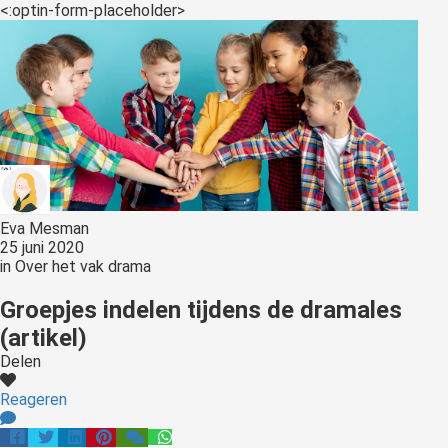
s kan de
<:optin-form-placeholder>
e niet
oneren.
ieken
ische
s worden
kt om
em
tie te
Eva Mesman
25 juni 2020
elen over
in
Over het vak drama
drag van
zoeker op
Groepjes indelen tijdens de dramales
site.
(artikel)
Delen
ing
ingcookies
Reageren
 gebruikt
oekers te