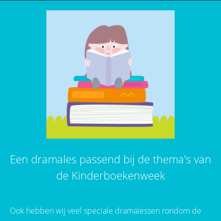
Een dramales passend bij de thema's van
de Kinderboekenweek
Ook hebben wij veel speciale dramalessen rondom de