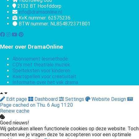
Hoofdweg 666
2132 BT
Hoofddorp
info@dramaonline.nl
KvK nummer: 62575236
BTW nummer: NL854872371B01
Meer over DramaOnline
Abonnement lesmethode
CD's met theatrale muziek
Spelteksten voor kinderen
Kaartspellen voor creativiteit
Informatie over het vak drama
Edit page
Dashboard
Settings
Website Design
Page cached on Thu. 6 Aug 11:20
Renew cache
Goed nieuws!
Wij gebruiken alleen functionele cookies op deze website. Toch
moeten we je vragen deze te accepteren voor een optimale