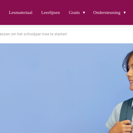
e
Lesmateriaal
Leerlijnen
Gratis
Ondersteuning
essen om het schooljaar mee te starten!