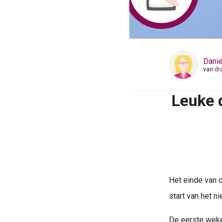
ezoeker.
Voorkeuren opslaan
Danië
van
dr
Leuke 
Het einde van d
start van het n
De eerste weken