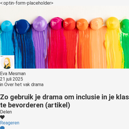
s kan de
<:optin-form-placeholder>
e niet
oneren.
ieken
ische
s worden
kt om
em
tie te
elen over
Eva Mesman
drag van
21 juli 2025
in
Over het vak drama
zoeker op
site.
Zo gebruik je drama om inclusie in je klas
te bevorderen (artikel)
ing
Delen
ingcookies
 gebruikt
Reageren
oekers te