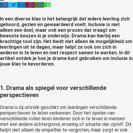
 op de
e. Hierdoor
In een diverse klas is het belangrijk dat iedere leerling zich
 website-
gehoord, gezien en gewaardeerd voelt. Inclusie is niet
ren
alleen een doel, maar ook een proces dat vraagt om
nte
bewuste keuzes in je onderwijs. Drama kan hierbij een
enties
krachtige tool zijn. Het biedt niet alleen de mogelijkheid om
leerlingen uit te dagen, maar helpt ze ook om zich in
gebaseerd
anderen in te leven en met respect samen te werken. In dit
 gedrag van
artikel ontdek je hoe je drama kunt gebruiken om inclusie in
ezoeker.
jouw klas te bevorderen.
uren
1. Drama als spiegel voor verschillende
perspectieven
Drama is bij uitstek geschikt om leerlingen verschillende
perspectieven te laten verkennen. Door het spelen van
verschillende rollen leren kinderen zich in te leven in mensen
met een andere achtergrond, ervaring of situatie dan zijzelf. Dit
helpt niet alleen de empathie te vergroten, maar zorgt er ook