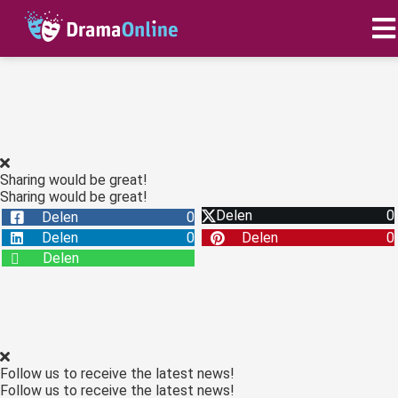
ngen
 policy
Sharing would be great!
Sharing would be great!
oneel
Delen
0
Delen
0
onele
Delen
0
Delen
0
s zijn
Delen
kelijk om
bsite te
ken. Ze
 gebruikt
asisfuncties
Follow us to receive the latest news!
der deze
Follow us to receive the latest news!