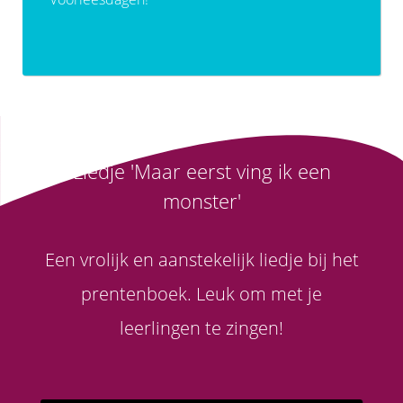
Liedje 'Maar eerst ving ik een
monster'
Een vrolijk en aanstekelijk liedje bij het
prentenboek. Leuk om met je
leerlingen te zingen!