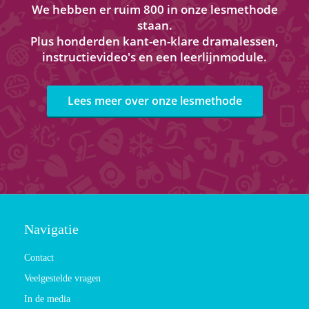
We hebben er ruim 800 in onze lesmethode
staan.
Plus honderden kant-en-klare dramalessen,
instructievideo's en een leerlijnmodule.
Lees meer over onze lesmethode
Navigatie
Contact
Veelgestelde vragen
In de media