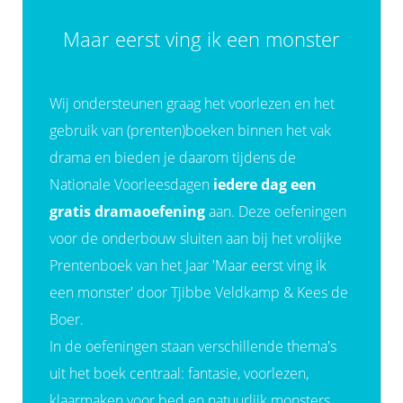
 op de
Maar eerst ving ik een monster
e. Hierdoor
 website-
ren
Wij ondersteunen graag het voorlezen en het
nte
enties
gebruik van (prenten)boeken binnen het vak
gebaseerd
drama en bieden je daarom tijdens de
 gedrag van
Nationale Voorleesdagen
iedere dag een
ezoeker.
gratis dramaoefening
aan. Deze oefeningen
voor de onderbouw sluiten aan bij het vrolijke
uren
Prentenboek van het Jaar 'Maar eerst ving ik
een monster' door Tjibbe Veldkamp & Kees de
Boer.
In de oefeningen staan verschillende thema's
uit het boek centraal: fantasie, voorlezen,
klaarmaken voor bed en natuurlijk monsters.