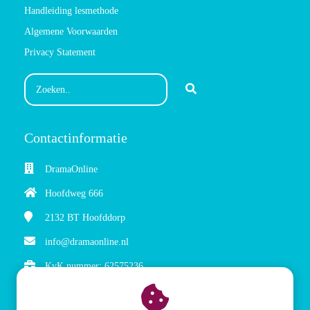
Handleiding lesmethode
Algemene Voorwaarden
Privacy Statement
Contactinformatie
DramaOnline
Hoofdweg 666
2132 BT
Hoofddorp
info@dramaonline.nl
KvK nummer: 62575236
BTW nummer: NL854872371B01