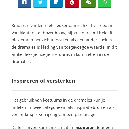
s kan de
e niet
oneren.
Kinderen vinden niets leuker dan zichzelf verkleden.
ieken
Van kleuters tot bovenbouw, bijna ieder kind beleeft
ische
plezier aan het zich uitdossen als een ander. Ook in
s worden
de dramales is kleding van toegevoegde waarde. In dit
kt om
artikel lees je hoe je kostuums in kunt zetten in de
em
dramales.
tie te
elen over
drag van
Inspireren of versterken
zoeker op
site.
Het gebruik van kostuums in de dramales kun je
ing
indelen in twee categorieën: als inspiratiebron en als
ingcookies
versterking of verrijking van een personage.
 gebruikt
De leerlingen kunnen zich laten
inspireren
door een
oekers te