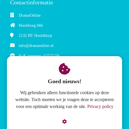
Contactinformatie
DramaOnline
Hoofdweg 666
2132 BT
Hoofddorp
info@dramaonline.nl
KvK nummer: 62575236
BTW nummer: NL854872371B01
Goed nieuws!
Wij gebruiken alleen functionele cookies op deze
website. Toch moeten we je vragen deze te accepteren
Meer over DramaOnline
voor een optimale werking van de site.
Privacy policy
Abonnement lesmethode
CD's met theatrale muziek