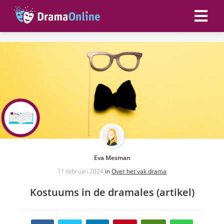
ngen
 policy
oneel
onele
s zijn
kelijk om
Eva Mesman
bsite te
11 februari 2024
in
Over het vak drama
ken. Ze
Kostuums in de dramales (artikel)
 gebruikt
asisfuncties
der deze