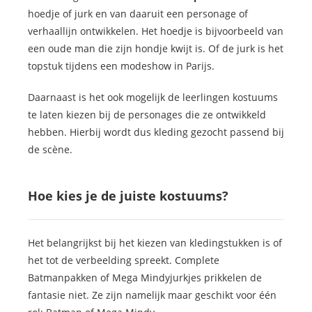
 op de
hoedje of jurk en van daaruit een personage of
e. Hierdoor
verhaallijn ontwikkelen. Het hoedje is bijvoorbeeld van
 website-
een oude man die zijn hondje kwijt is. Of de jurk is het
ren
topstuk tijdens een modeshow in Parijs.
nte
enties
Daarnaast is het ook mogelijk de leerlingen kostuums
gebaseerd
te laten kiezen bij de personages die ze ontwikkeld
 gedrag van
hebben. Hierbij wordt dus kleding gezocht passend bij
ezoeker.
de scène.
uren
Hoe kies je de juiste kostuums?
Het belangrijkst bij het kiezen van kledingstukken is of
het tot de verbeelding spreekt. Complete
Batmanpakken of Mega Mindyjurkjes prikkelen de
fantasie niet. Ze zijn namelijk maar geschikt voor één