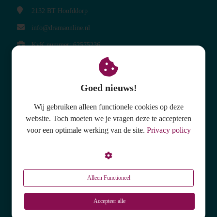
2132 BT
Hoofddorp
info@dramaonline.nl
KvK nummer: 62575236
BTW nummer: NL854872371B01
Goed nieuws!
Wij gebruiken alleen functionele cookies op deze
website. Toch moeten we je vragen deze te accepteren
Meer over DramaOnline
voor een optimale werking van de site.
Privacy policy
Abonnement lesmethode
CD's met theatrale muziek
Spelteksten voor kinderen
Alleen Functioneel
Kaartspellen voor creativiteit
Informatie over het vak drama
Accepteer alle