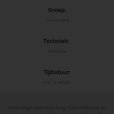
 op de
Groep:
e. Hierdoor
 website-
1 tot en met 8
ren
nte
enties
Techniek:
gebaseerd
 gedrag van
Pantomime
ezoeker.
uren
Tijdsduur:
5 tot 10 minuten
De leerlingen staan in een kring. In het midden van de