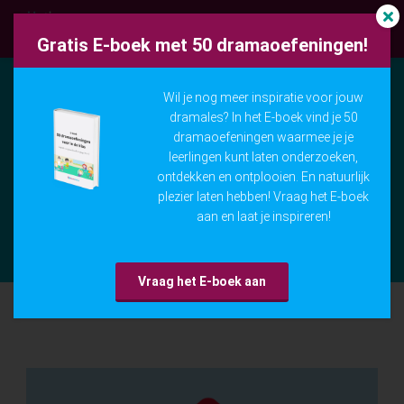
Gratis E-boek met 50 dramaoefeningen!
Wil je nog meer inspiratie voor jouw
ngen
dramales? In het E-boek vind je 50
Gratis dramaoefening: Een eigen huis
 policy
dramaoefeningen waarmee je je
leerlingen kunt laten onderzoeken,
ontdekken en ontplooien. En natuurlijk
Een fantasievolle dramaoefening over een eigen
plezier laten hebben! Vraag het E-boek
huis. Leuk bij het thema van de
oneel
aan en laat je inspireren!
Kinderboekenweek 'Bij mij thuis'!
onele
s zijn
Vraag het E-boek aan
kelijk om
bsite te
ken. Ze
 gebruikt
asisfuncties
der deze