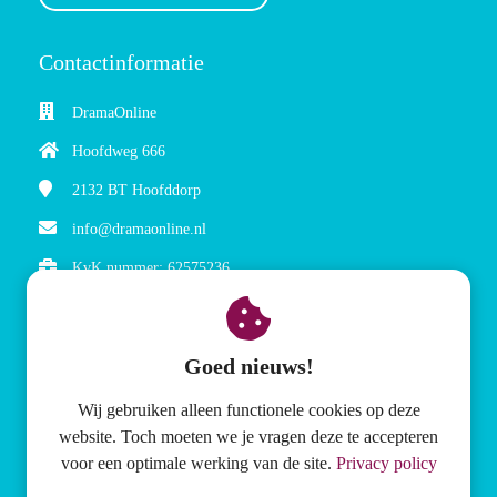
Contactinformatie
DramaOnline
Hoofdweg 666
2132 BT
Hoofddorp
info@dramaonline.nl
KvK nummer: 62575236
BTW nummer: NL854872371B01
Goed nieuws!
Wij gebruiken alleen functionele cookies op deze
website. Toch moeten we je vragen deze te accepteren
Meer over DramaOnline
voor een optimale werking van de site.
Privacy policy
Abonnement lesmethode