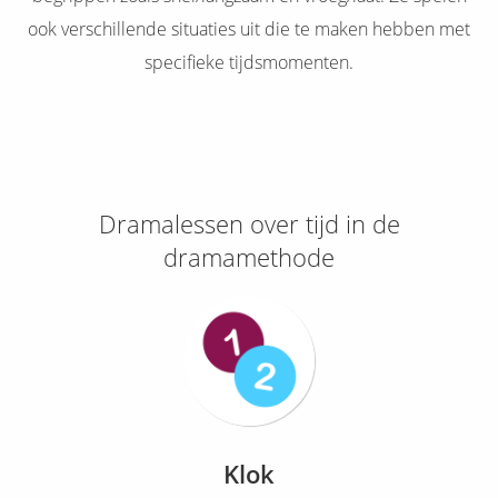
 op de
ook verschillende situaties uit die te maken hebben met
e. Hierdoor
specifieke tijdsmomenten.
 website-
ren
nte
enties
gebaseerd
 gedrag van
Dramalessen over tijd in de
ezoeker.
dramamethode
uren
Klok