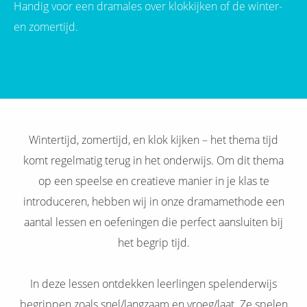
Handig voor een dramales over klokkijken of de winter-
s kan de
e niet
en zomertijd.
oneren.
ieken
ische
s worden
kt om
em
Wintertijd, zomertijd, en klok kijken – het thema tijd
tie te
komt regelmatig terug in het onderwijs. Om dit thema
elen over
op een speelse en creatieve manier in je klas te
drag van
introduceren, hebben wij in onze dramamethode een
zoeker op
site.
aantal lessen en oefeningen die perfect aansluiten bij
het begrip tijd.
ing
ingcookies
In deze lessen ontdekken leerlingen spelenderwijs
 gebruikt
oekers te
begrippen zoals snel/langzaam en vroeg/laat. Ze spelen