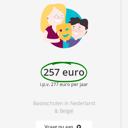
257 euro
i.p.v. 277 euro per jaar
Basisscholen in Nederland
& België
Vraag nu aan