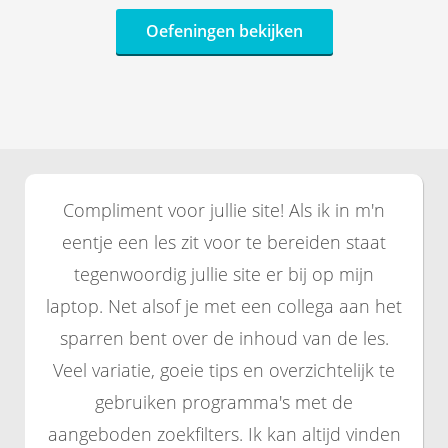
 op de
Oefeningen bekijken
e. Hierdoor
 website-
ren
nte
enties
gebaseerd
 gedrag van
Compliment voor jullie site! Als ik in m'n
ezoeker.
eentje een les zit voor te bereiden staat
tegenwoordig jullie site er bij op mijn
uren
laptop. Net alsof je met een collega aan het
sparren bent over de inhoud van de les.
Veel variatie, goeie tips en overzichtelijk te
gebruiken programma's met de
aangeboden zoekfilters. Ik kan altijd vinden