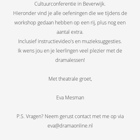
s kan de
Cultuurconferentie in Beverwijk.
e niet
Hieronder vind je alle oefeningen die we tijdens de
oneren.
workshop gedaan hebben op een rij, plus nog een
ieken
aantal extra.
ische
Inclusief instructievideo's en muzieksuggesties.
s worden
Ik wens jou en je leerlingen veel plezier met de
kt om
dramalessen!
em
tie te
elen over
Met theatrale groet,
drag van
zoeker op
Eva Mesman
site.
ing
P.S. Vragen? Neem gerust contact met me op via
ingcookies
eva@dramaonline.nl
 gebruikt
oekers te