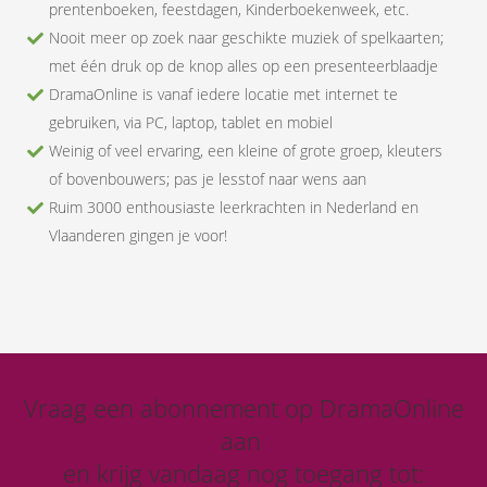
prentenboeken, feestdagen, Kinderboekenweek, etc.
Nooit meer op zoek naar geschikte muziek of spelkaarten;
met één druk op de knop alles op een presenteerblaadje
DramaOnline is vanaf iedere locatie met internet te
gebruiken, via PC, laptop, tablet en mobiel
Weinig of veel ervaring, een kleine of grote groep, kleuters
of bovenbouwers; pas je lesstof naar wens aan
Ruim 3000 enthousiaste leerkrachten in Nederland en
Vlaanderen gingen je voor!
Vraag een abonnement op DramaOnline
aan
en krijg vandaag nog toegang tot: